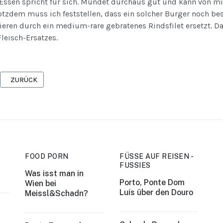
Essen spricht für sich. Mundet durchaus gut und kann von mi
otzdem muss ich feststellen, dass ein solcher Burger noch b
ieren durch ein medium-rare gebratenes Rindsfilet ersetzt. Das
Fleisch-Ersatzes.
VORHERIGER BEITRAG: HOMARD CHEZ GÉRARD
ZURÜCK
FOOD PORN
FÜSSE AUF REISEN -
FUSSIES
Was isst man in
Porto, Ponte Dom
Wien bei
Luís über den Douro
Meissl&Schadn?