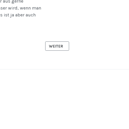
r aus gerne
esser wird, wenn man
 ist ja aber auch
NÄCHSTER BEITRAG: RESTAURANT DAM IN 
WEITER