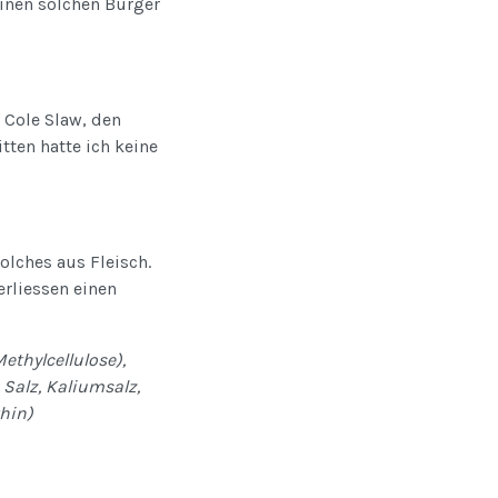
einen solchen Burger
 Cole Slaw, den
ten hatte ich keine
solches aus Fleisch.
erliessen einen
ethylcellulose),
, Salz, Kaliumsalz,
hin)