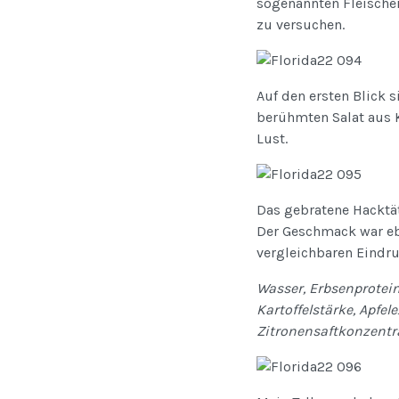
sogenannten Fleischer
zu versuchen.
Auf den ersten Blick 
berühmten Salat aus K
Lust.
Das gebratene Hacktäts
Der Geschmack war ebe
vergleichbaren Eindruc
Wasser, Erbsenprotein*
Kartoffelstärke, Apfel
Zitronensaftkonzentr