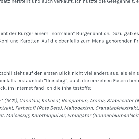
satz herstellt und auch verkauft. Ich nutzte die Gelegenheit, 
sieht der Burger einem "normalen" Burger ähnlich. Dazu gab es
ohl und Karotten. Auf die ebenfalls zum Menu gehörenden Frit
chli sieht auf den ersten Blick nicht viel anders aus, als ein 
nfalls erstaunlich "fleischig", auch die einzelnen Fasern hint
k. Im Internet fand ich die Inhaltsstoffe:
 (16 %), Canolaöl, Kokosöl, Reisprotein, Aroma, Stabilisator (M
extrakt, Farbstoff (Rote Bete), Maltodextrin, Granatapfelextrakt
at, Maisessig, Karottenpulver, Emulgator (Sonnenblumenlecit