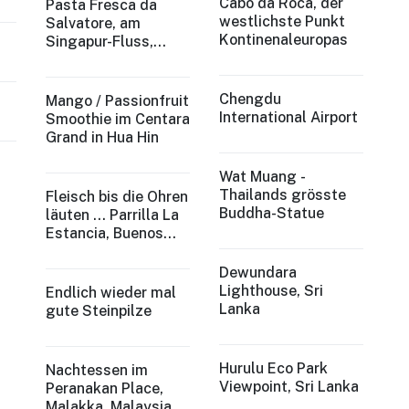
Cabo da Roca, der
Pasta Fresca da
westlichste Punkt
Salvatore, am
Kontinenaleuropas
Singapur-Fluss,
Singapur
Chengdu
Mango / Passionfruit
International Airport
Smoothie im Centara
Grand in Hua Hin
Wat Muang -
Thailands grösste
Fleisch bis die Ohren
Buddha-Statue
läuten ... Parrilla La
Estancia, Buenos
Aires, Argentina
Dewundara
Lighthouse, Sri
Endlich wieder mal
Lanka
gute Steinpilze
Hurulu Eco Park
Nachtessen im
Viewpoint, Sri Lanka
Peranakan Place,
Malakka, Malaysia